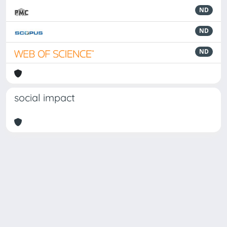
ND
ND
ND
social impact
Powered by
IRIS
-
about IRIS
-
Utilizzo dei cookie
Copyright © 2026