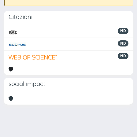
Citazioni
ND
ND
ND
social impact