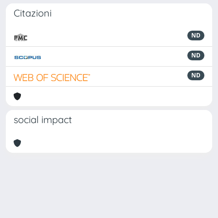
Citazioni
ND
ND
ND
social impact