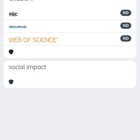
ND
ND
ND
social impact
Powered by
IRIS
-
about IRIS
-