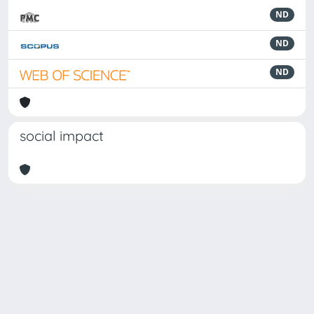
ND
ND
ND
social impact
Powered by
IRIS
-
about IRIS
-
Utilizzo dei cookie
Copyright © 2026