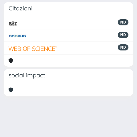
Citazioni
ND
ND
ND
social impact