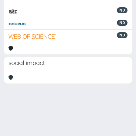
ND
ND
ND
social impact
Powered by
IRIS
-
about IRIS
-
Utilizzo dei cookie
Copyright © 2026