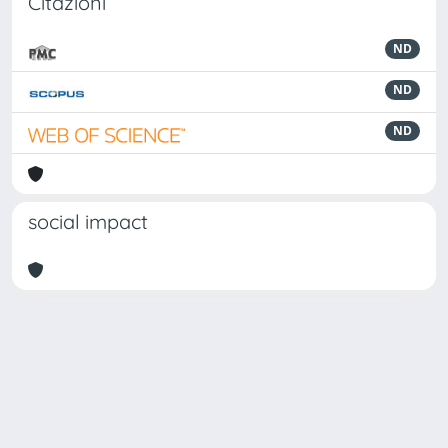
Citazioni
ND
ND
ND
social impact
Powered by
IRIS
-
about IRIS
-