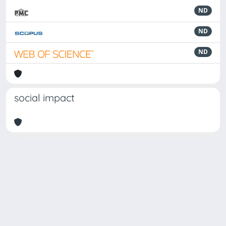
ND
ND
ND
social impact
Powered by
IRIS
-
about IRIS
-
Utilizzo dei cookie
Copyright © 2026