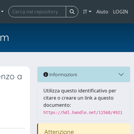
IT
Aiuto
LOGIN
em
enzo a
Informazioni
Utilizza questo identificativo per
citare o creare un link a questo
documento:
https://hdl.handle.net/11568/4921
Attenzione