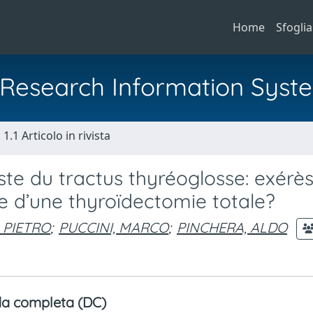
Home
Sfoglia
al Research Information Syst
1.1 Articolo in rivista
ste du tractus thyréoglosse: exérè
 d’une thyroïdectomie totale?
 PIETRO
;
PUCCINI, MARCO
;
PINCHERA, ALDO
a completa (DC)