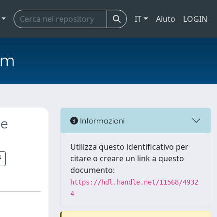
IT
Aiuto
LOGIN
em
se
Informazioni
Utilizza questo identificativo per
citare o creare un link a questo
documento:
https://hdl.handle.net/11568/4932
4