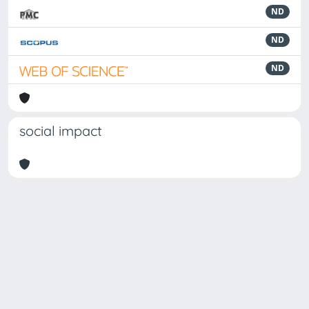
ND
ND
ND
social impact
Powered by
IRIS
-
about IRIS
-
Utilizzo dei cookie
Copyright © 2026