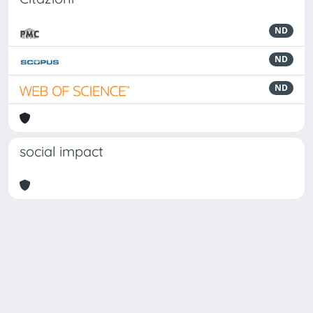
ND
ND
ND
social impact
Powered by
IRIS
-
about IRIS
-