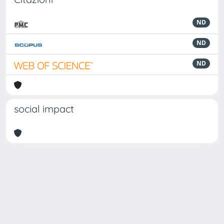
ND
ND
ND
social impact
Powered by
IRIS
-
about IRIS
-