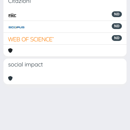
Citazioni
ND
ND
ND
social impact
Powered by
IRIS
-
about IRIS
-