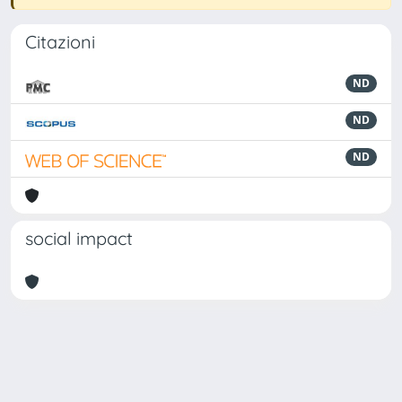
Citazioni
ND
ND
ND
social impact