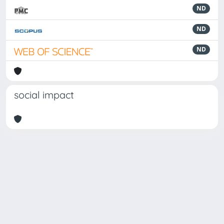
ND
ND
ND
social impact
Powered by
IRIS
-
about IRIS
-
Utilizzo dei cookie
Copyright © 2026