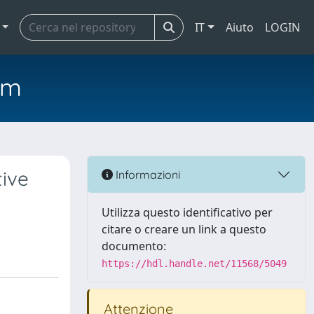
IT
Aiuto
LOGIN
em
tive
Informazioni
Utilizza questo identificativo per
citare o creare un link a questo
documento:
https://hdl.handle.net/11568/5049
Attenzione