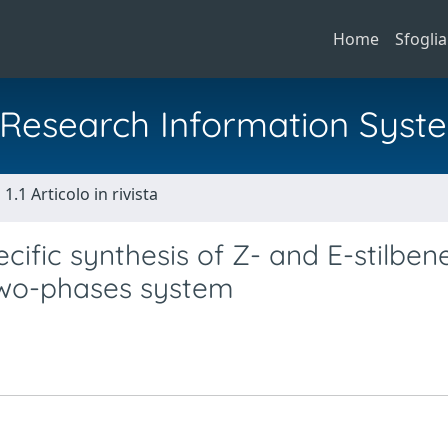
Home
Sfoglia
al Research Information Syst
1.1 Articolo in rivista
ific synthesis of Z- and E-stilben
d two-phases system