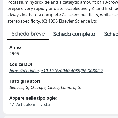
Potassium hydroxide and a catalytic amount of 18-crown-6
prepare very rapidly and stereoselectively Z- and E-stil
always leads to a complete Z-stereospecificity, while 
stereospecificity. (C) 1996 Elsevier Science Ltd
Scheda breve
Scheda completa
Sched
Anno
1996
Codice DOI
https://dx.doi.org/10.1016/0040-4039(96)00802-7
Tutti gli autori
Bellucci, G; Chiappe, Cinzia; Lomoro, G.
Appare nelle tipologie:
1.1 Articolo in rivista