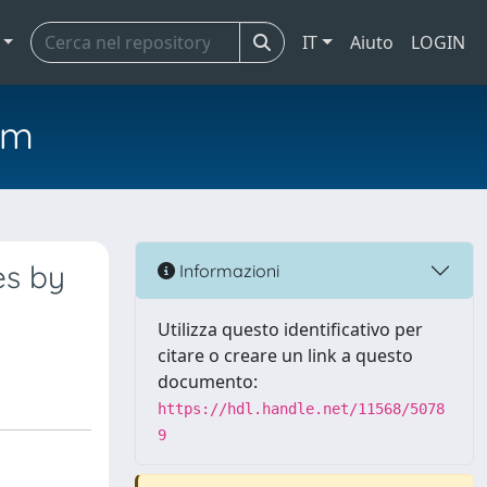
IT
Aiuto
LOGIN
em
es by
Informazioni
Utilizza questo identificativo per
citare o creare un link a questo
documento:
https://hdl.handle.net/11568/5078
9