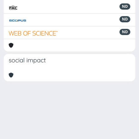
ND
ND
ND
social impact
Powered by
IRIS
-
about IRIS
-
Utilizzo dei cookie
Copyright © 2026