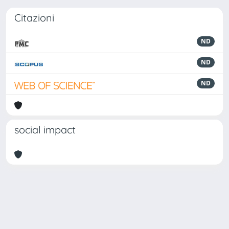
Citazioni
ND
ND
ND
social impact