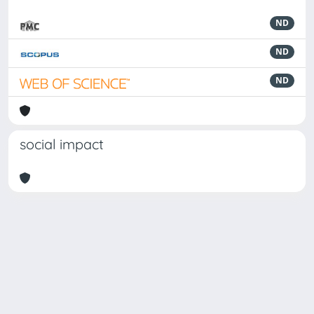
ND
ND
ND
social impact
Powered by
IRIS
-
about IRIS
-
Utilizzo dei cookie
Copyright © 2026