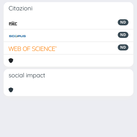
Citazioni
ND
ND
ND
social impact