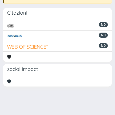
Citazioni
ND
ND
ND
social impact