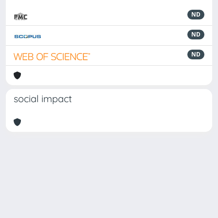
ND
ND
ND
social impact
Powered by
IRIS
-
about IRIS
-
Utilizzo dei cookie
Copyright © 2026