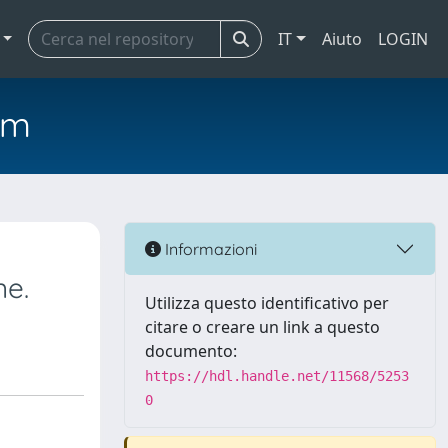
IT
Aiuto
LOGIN
em
Informazioni
ne.
Utilizza questo identificativo per
citare o creare un link a questo
documento:
https://hdl.handle.net/11568/5253
0