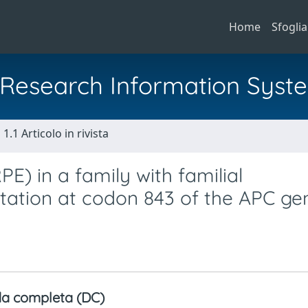
Home
Sfoglia
al Research Information Syst
1.1 Articolo in rivista
) in a family with familial
ation at codon 843 of the APC ge
a completa (DC)