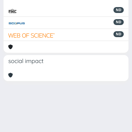
ND
ND
ND
social impact
Powered by
IRIS
-
about IRIS
-
Utilizzo dei cookie
Copyright © 2026