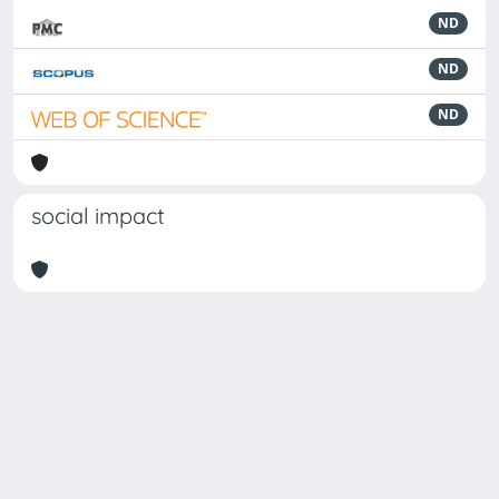
ND
ND
ND
social impact
Powered by
IRIS
-
about IRIS
-
Utilizzo dei cookie
Copyright © 2026