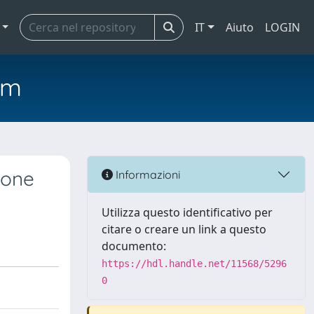
IT
Aiuto
LOGIN
em
ione
Informazioni
Utilizza questo identificativo per
citare o creare un link a questo
documento:
https://hdl.handle.net/11568/5296
0