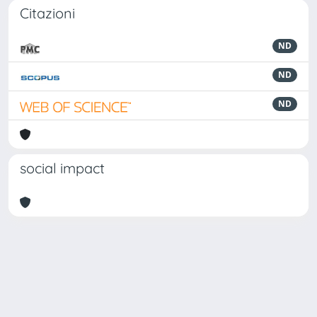
Citazioni
ND
ND
ND
social impact