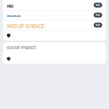
ND
ND
ND
social impact
Powered by
IRIS
-
about IRIS
-
Utilizzo dei cookie
Copyright © 2026