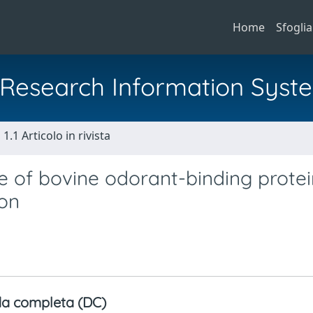
Home
Sfoglia
al Research Information Syst
1.1 Articolo in rivista
re of bovine odorant-binding prote
ion
a completa (DC)