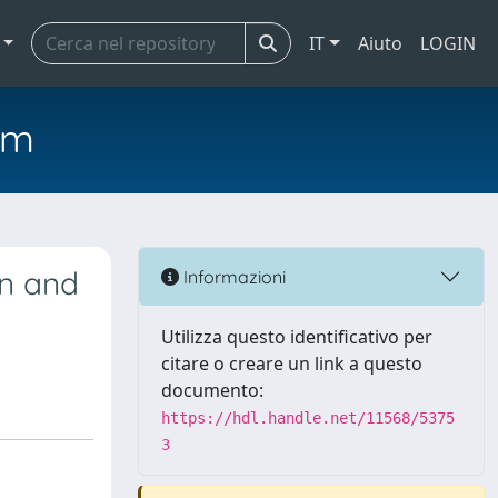
IT
Aiuto
LOGIN
em
in and
Informazioni
Utilizza questo identificativo per
citare o creare un link a questo
documento:
https://hdl.handle.net/11568/5375
3