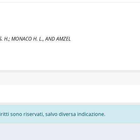
r, S. H.; MONACO H. L., AND AMZEL
ritti sono riservati, salvo diversa indicazione.