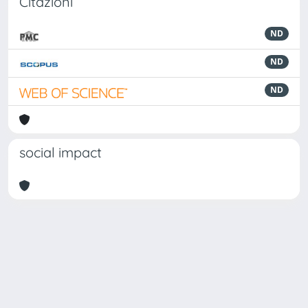
Citazioni
ND
ND
ND
social impact
Powered by
IRIS
-
about IRIS
-