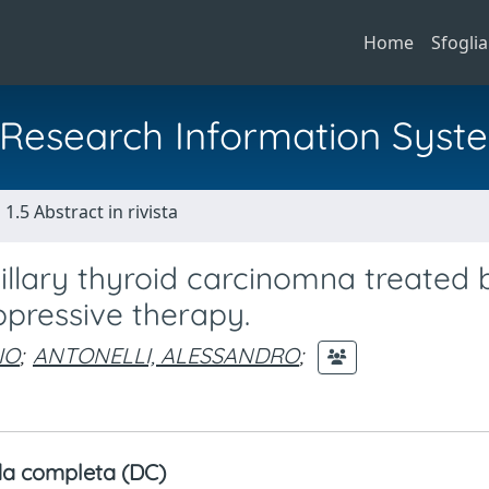
Home
Sfoglia
al Research Information Syst
1.5 Abstract in rivista
llary thyroid carcinomna treated 
ppressive therapy.
IO
;
ANTONELLI, ALESSANDRO
;
a completa (DC)