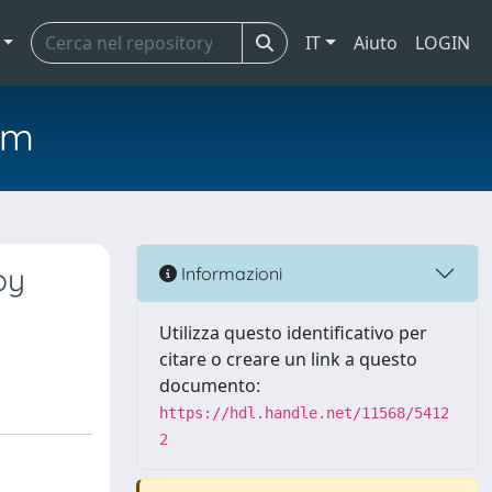
IT
Aiuto
LOGIN
em
by
Informazioni
Utilizza questo identificativo per
citare o creare un link a questo
documento:
https://hdl.handle.net/11568/5412
2