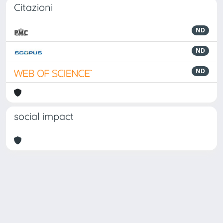
Citazioni
ND
ND
ND
social impact