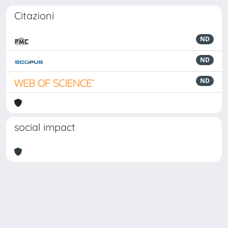
Citazioni
ND
ND
ND
social impact