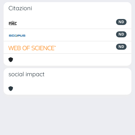
Citazioni
ND
ND
ND
social impact