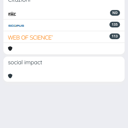
ND
135
113
social impact
Powered by
IRIS
-
about IRIS
-