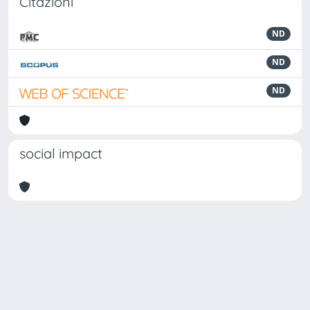
Citazioni
ND
ND
ND
social impact
Powered by
IRIS
-
about IRIS
-