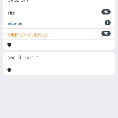
ND
6
ND
social impact
Powered by
IRIS
-
about IRIS
-