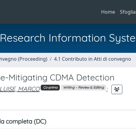
Home
Sfoglia
al Research Information Syst
Convegno (Proceeding)
4.1 Contributo in Atti di convegno
ce-Mitigating CDMA Detection
LUISE, MARCO
;
Co-primo
Writing – Review & Editing
a completa (DC)