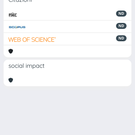
ND
ND
ND
social impact
Powered by
IRIS
-
about IRIS
-