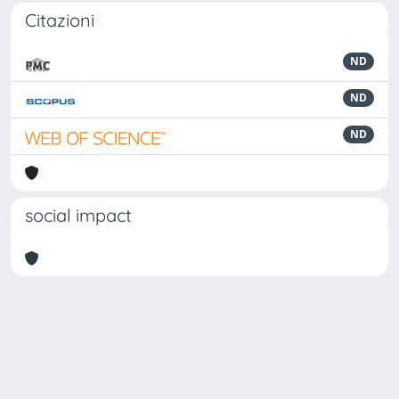
Citazioni
ND
ND
ND
social impact