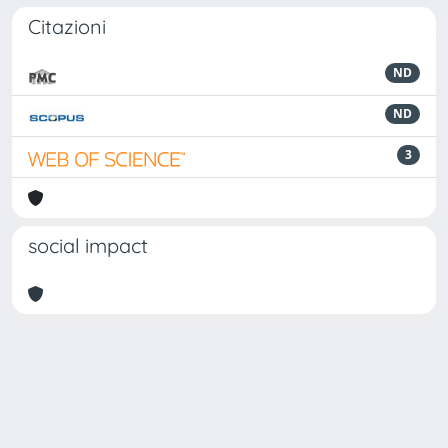
Citazioni
ND
ND
3
social impact