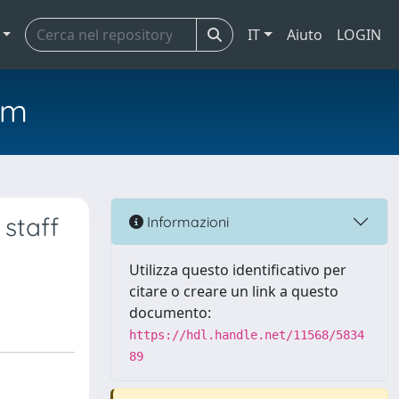
IT
Aiuto
LOGIN
em
 staff
Informazioni
Utilizza questo identificativo per
citare o creare un link a questo
documento:
https://hdl.handle.net/11568/5834
89