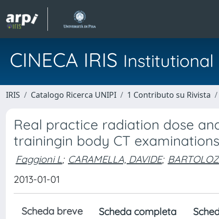
CINECA IRIS
Institution
IRIS
Catalogo Ricerca UNIPI
1 Contributo su Rivista
Real practice radiation dose and
trainingin body CT examination
Faggioni L
;
CARAMELLA, DAVIDE
;
BARTOLOZZ
2013-01-01
Scheda breve
Scheda completa
Sched