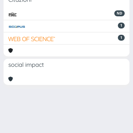
ND
1
1
social impact
Powered by
IRIS
-
about IRIS
-