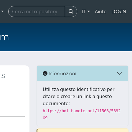
IT
Aiuto
LOGIN
em
ts
Informazioni
Utilizza questo identificativo per
citare o creare un link a questo
documento:
https://hdl.handle.net/11568/5892
69