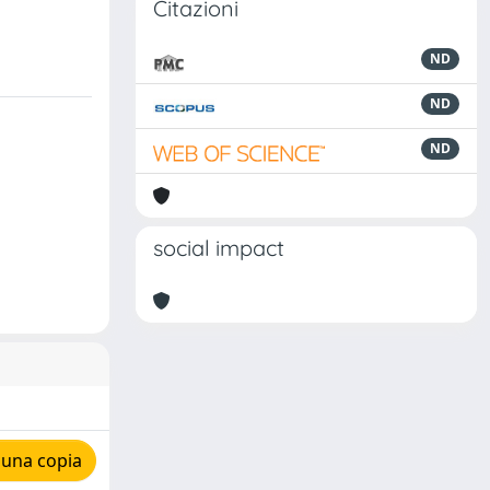
Citazioni
ND
ND
ND
social impact
 una copia