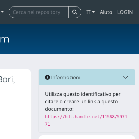
IT
Aiuto
LOGIN
em
ari,
Informazioni
Utilizza questo identificativo per
citare o creare un link a questo
documento:
https://hdl.handle.net/11568/5974
71