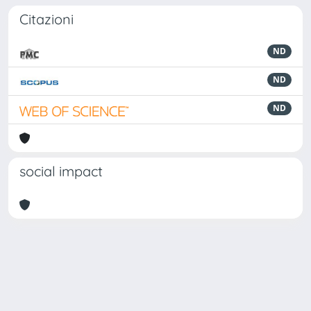
Citazioni
ND
ND
ND
social impact