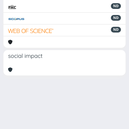
ND
ND
ND
social impact
Powered by
IRIS
-
about IRIS
-
Utilizzo dei cookie
Copyright © 2026